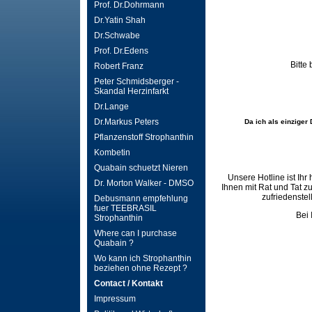
Prof. Dr.Dohrmann
Dr.Yatin Shah
Dr.Schwabe
Prof. Dr.Edens
Bitte
Robert Franz
Peter Schmidsberger -
Skandal Herzinfarkt
Dr.Lange
Dr.Markus Peters
Da ich als einziger
Pflanzenstoff Strophanthin
Kombetin
Quabain schuetzt Nieren
Unsere Hotline ist Ihr 
Dr. Morton Walker - DMSO
Ihnen mit Rat und Tat zu
zufriedenstel
Debusmann empfehlung
fuer TEEBRASIL
Bei 
Strophanthin
Where can I purchase
Quabain ?
Wo kann ich Strophanthin
beziehen ohne Rezept ?
Contact / Kontakt
Impressum