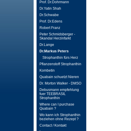
Prof. Dr.Dohrmann
Dr.Yatin Shah
Dr.Schwabe
Prof. Dr.Edens
Robert Franz
Peter Schmidsberger -
Skandal Herzinfarkt
Dr.Lange
Dr.Markus Peters
Strophanthin fürs Herz
Pflanzenstoff Strophanthin
Kombetin
Quabain schuetzt Nieren
Dr. Morton Walker - DMSO
Debusmann empfehlung
fuer TEEBRASIL
Strophanthin
Where can I purchase
Quabain ?
Wo kann ich Strophanthin
beziehen ohne Rezept ?
Contact / Kontakt