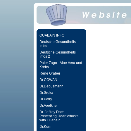
QUABAIN INFO
Deutsche Gesundheits
Infos
Deutsche Gesundheits
Infos 2
Pater Zago - Aloe Vera und
Krebs
René Gräber
Dr.COWAN
Dr.Debusmann
Dr.Sroka
Dr.Petry
Dr.Voelkner
Dr. Jeffrey Dach -
Preventing Heart Attacks
with Ouabain
Dr.Kern